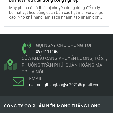
Máy phun cát là thiết bị chuyên dụng dùng để xử lý
bề mặt vật liệu bằng cách bắn các hạt mài với áp lực
cao. Nhờ khả năng làm sạch nhanh, tạo nhám đồng
đều và xử lý được nhiều loại bề mặt khác nhau, công
dụng của máy phun cát ngày càng được ứng dụng
rộng rãi trong công nghiệp, xây dựng và trang trí.
GỌI NGAY CHO CHÚNG TÔI
0974111186
CỬA KHẨU CẢNG KHUYẾN LƯƠNG, TỔ 21,
PHƯỜNG TRẦN PHÚ, QUẬN HOÀNG MAI,
TP HÀ NỘI
EMAIL
nenmongthanglongjsc2021@gmail.com
CÔNG TY CỔ PHẦN NỀN MÓNG THĂNG LONG