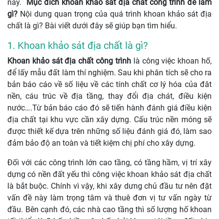
này.
Mục đích khoan khảo sát địa chất công trình để làm
gì?
Nội dung quan trọng của quá trình khoan khảo sát địa
chất là gì? Bài viết dưới đây sẽ giúp bạn tìm hiểu.
1. Khoan khảo sát địa chất là gì?
Khoan khảo sát địa chất công trình
là công việc khoan hố,
để lấy mẫu đất làm thí nghiệm. Sau khi phân tích sẽ cho ra
bản báo cáo về số liệu về các tính chất cơ lý hóa của đât
nền, cáu trúc về địa tầng, thay đổi địa chát, điều kiện
nước….Từ bản báo cáo đó sẽ tiến hành đánh giá điều kiện
địa chất tại khu vực cần xây dựng. Cấu trúc nền móng sẽ
được thiết kế dựa trên những số liệu đánh giá đó, làm sao
đảm bảo độ an toàn và tiết kiệm chị phí cho xây dựng.
Đối với các công trình lớn cao tầng, có tầng hầm, vị trí xây
dựng có nền đất yếu thì công việc khoan khảo sát địa chất
là bắt buộc. Chính vì vậy, khi xây dưng chủ đầu tư nên đặt
vấn đề này làm trọng tâm và thuê đơn vị tư vấn ngày từ
đầu. Bên cạnh đó, các nhà cao tầng thì số lượng hố khoan