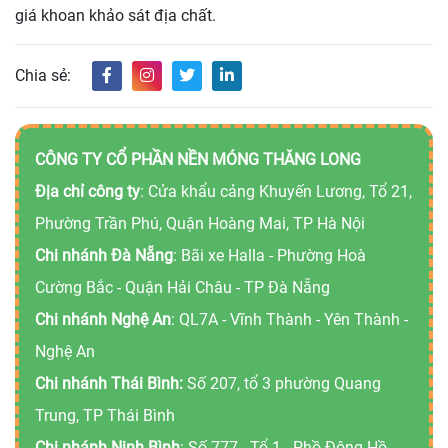
giá khoan khảo sát địa chất.
Chia sẻ:
CÔNG TY CỔ PHẦN NỀN MÓNG THĂNG LONG
Địa chỉ công ty
: Cửa khẩu cảng Khuyến Lương, Tổ 21,
Phường Trần Phú, Quận Hoàng Mai, TP Hà Nội
Chi nhánh Đà Nẵng
: Bãi xe Halla - Phường Hoà
Cường Bắc - Quận Hải Châu - TP Đà Nẵng
Chi nhánh Nghệ An
: QL7A - Vĩnh Thành - Yên Thành -
Nghệ An
Chi nhánh Thái Bình:
Số 207, tổ 3 phường Quang
Trung, TP Thái Bình
Chi nhánh Ninh Bình
: Số 777 - Tổ 1 - Phồ Đông Hồ -