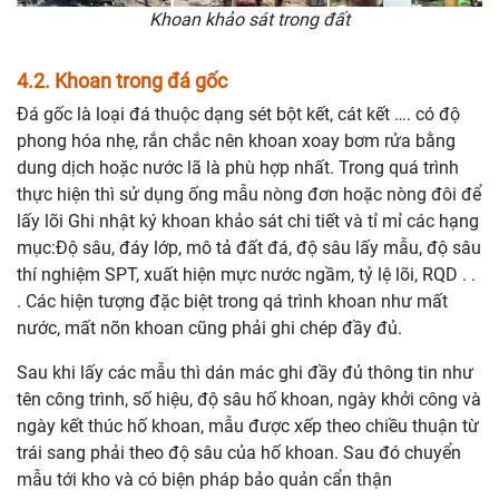
Khoan khảo sát trong đất
4.2. Khoan trong đá gốc
Đá gốc là loại đá thuộc dạng sét bột kết, cát kết …. có độ
phong hóa nhẹ, rắn chắc nên khoan xoay bơm rửa bằng
dung dịch hoặc nước lã là phù hợp nhất. Trong quá trình
thực hiện thì sử dụng ống mẫu nòng đơn hoặc nòng đôi để
lấy lõi Ghi nhật ký khoan khảo sát chi tiết và tỉ mỉ các hạng
mục:Độ sâu, đáy lớp, mô tả đất đá, độ sâu lấy mẫu, độ sâu
thí nghiệm SPT, xuất hiện mực nước ngầm, tỷ lệ lõi, RQD . .
. Các hiện tượng đặc biệt trong qá trình khoan như mất
nước, mất nõn khoan cũng phải ghi chép đầy đủ.
Sau khi lấy các mẫu thì dán mác ghi đầy đủ thông tin như
tên công trình, số hiệu, độ sâu hố khoan, ngày khởi công và
ngày kết thúc hố khoan, mẫu được xếp theo chiều thuận từ
trái sang phải theo độ sâu của hố khoan. Sau đó chuyển
mẫu tới kho và có biện pháp bảo quản cẩn thận