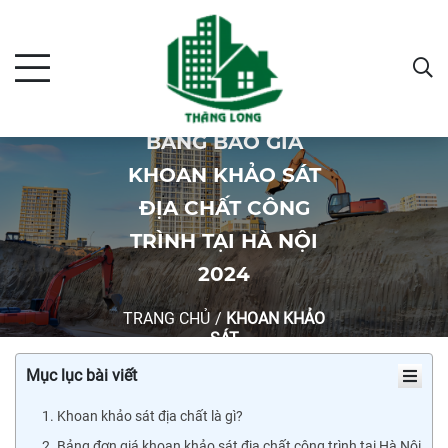
BẢNG BÁO GIÁ
KHOAN KHẢO SÁT
ĐỊA CHẤT CÔNG
TRÌNH TẠI HÀ NỘI
2024
TRANG CHỦ
/
KHOAN KHẢO
SÁT
Mục lục bài viết
1. Khoan khảo sát địa chất là gì?
2. Bảng đơn giá khoan khảo sát địa chất công trình tại Hà Nội