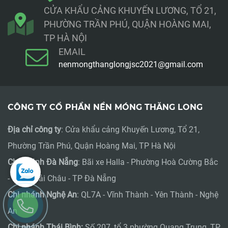
CỬA KHẨU CẢNG KHUYẾN LƯƠNG, TỔ 21,
PHƯỜNG TRẦN PHÚ, QUẬN HOÀNG MAI,
TP HÀ NỘI
EMAIL
nenmongthanglongjsc2021@gmail.com
CÔNG TY CỔ PHẦN NỀN MÓNG THĂNG LONG
Địa chỉ công ty
: Cửa khẩu cảng Khuyến Lương, Tổ 21,
Phường Trần Phú, Quận Hoàng Mai, TP Hà Nội
Chi nhánh Đà Nẵng
: Bãi xe Halla - Phường Hoà Cường Bắc
- Quận Hải Châu - TP Đà Nẵng
Chi nhánh Nghệ An
: QL7A - Vĩnh Thành - Yên Thành - Nghệ
An
Chi nhánh Thái Bình:
Số 207, tổ 3 phường Quang Trung, TP